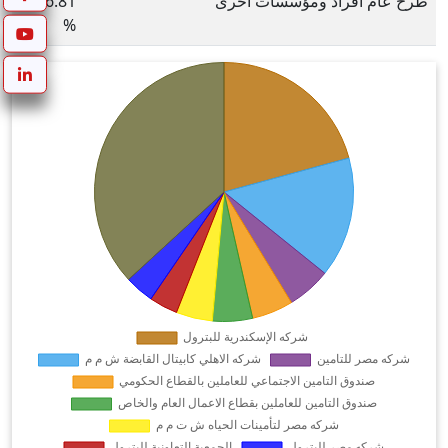
طرح عام أفراد ومؤسسات أخرى
36.81
%